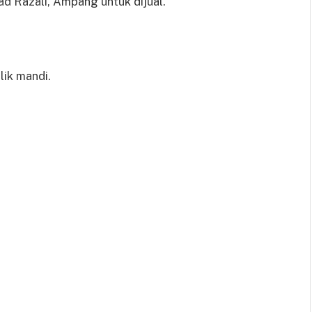
ad Razali, Ampang untuk dijual.
D
lik mandi.