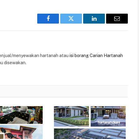
Facebook
Twitter
LinkedIn
Email
enjual/menyewakan hartanah atau
isi borang Carian Hartanah
au disewakan.