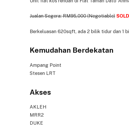
Unit flat kos rendah di Flat Taman Dato’ Ahm
Jualan Segera: RM95,000 (Negotiable)
SOL
Berkeluasan 620sqft, ada 2 bilik tidur dan 1 bi
Kemudahan Berdekatan
Ampang Point
Stesen LRT
Akses
AKLEH
MRR2
DUKE