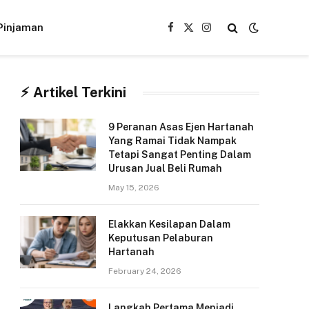
Pinjaman
Facebook
X
Instagram
(Twitter)
⚡︎ Artikel Terkini
9 Peranan Asas Ejen Hartanah
Yang Ramai Tidak Nampak
Tetapi Sangat Penting Dalam
Urusan Jual Beli Rumah
May 15, 2026
Elakkan Kesilapan Dalam
Keputusan Pelaburan
Hartanah
February 24, 2026
Langkah Pertama Menjadi