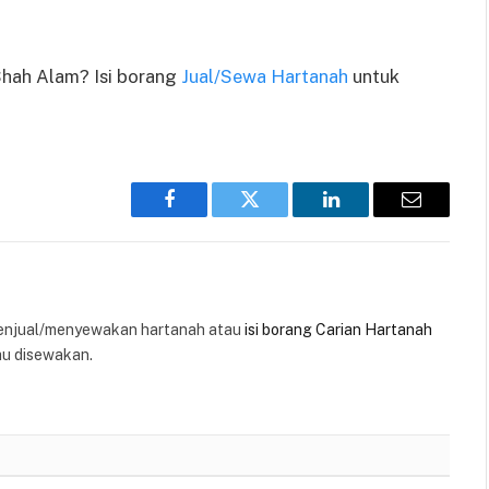
Shah Alam? Isi borang
Jual/Sewa Hartanah
untuk
Facebook
Twitter
LinkedIn
Email
enjual/menyewakan hartanah atau
isi borang Carian Hartanah
au disewakan.