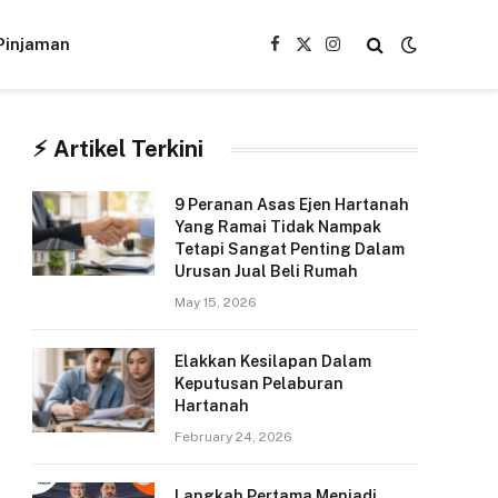
Pinjaman
Facebook
X
Instagram
(Twitter)
⚡︎ Artikel Terkini
9 Peranan Asas Ejen Hartanah
Yang Ramai Tidak Nampak
Tetapi Sangat Penting Dalam
Urusan Jual Beli Rumah
May 15, 2026
Elakkan Kesilapan Dalam
Keputusan Pelaburan
Hartanah
February 24, 2026
Langkah Pertama Menjadi