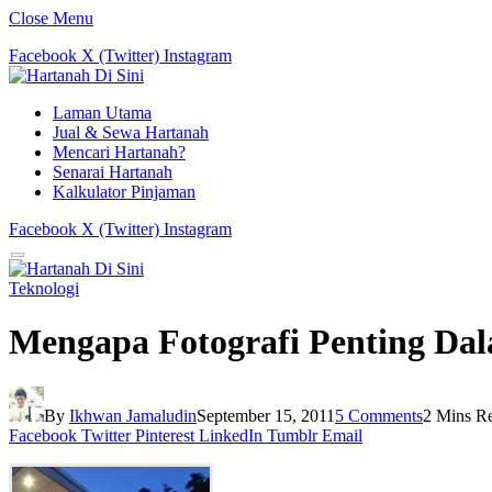
Close Menu
Facebook
X (Twitter)
Instagram
Laman Utama
Jual & Sewa Hartanah
Mencari Hartanah?
Senarai Hartanah
Kalkulator Pinjaman
Facebook
X (Twitter)
Instagram
Teknologi
Mengapa Fotografi Penting Da
By
Ikhwan Jamaludin
September 15, 2011
5 Comments
2 Mins R
Facebook
Twitter
Pinterest
LinkedIn
Tumblr
Email