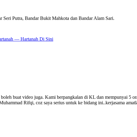
ar Seri Putra, Bandar Bukit Mahkota dan Bandar Alam Sari.
artanah — Hartanah Di Sini
ya boleh buat video juga. Kami berpangkalan di KL dan mempunyai 5 o
Muhammad Rifqi, coz saya serius untuk ke bidang ini..kerjasama amat