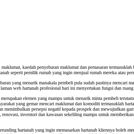
 maklumat, kaedah penyebaran maklumat dan pemasaran termasuklah bi
tanah seperti pemilik rumah yang ingin menjual rumah mereka atau peru
baran yang menarik manakala pembeli pula sudah pastinya mencari mak
laman web hartanah profesional hari ini menyertakan fungsi dan ruang
h merupakan elemen yang mampu untuk menarik minta pembeli terutaman
yarakat yang gemar mencari maklumat dan komoditi termasuklah hartanah
akan menimbulkan persepsi negatif kepada prospek dan mewujudkan gamb
arik, renovasi, inventori dan kawasan sekeliling mampu untuk memberi
 perunding hartanah yang ingin memasarkan hartanah kliennya boleh 