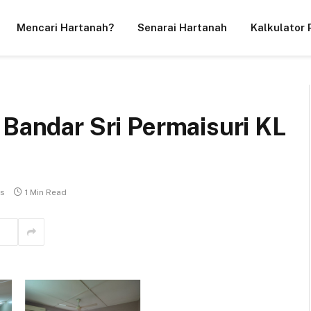
Mencari Hartanah?
Senarai Hartanah
Kalkulator 
 Bandar Sri Permaisuri KL
s
1 Min Read