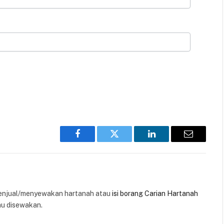
Facebook
Twitter
LinkedIn
Email
enjual/menyewakan hartanah atau
isi borang Carian Hartanah
au disewakan.