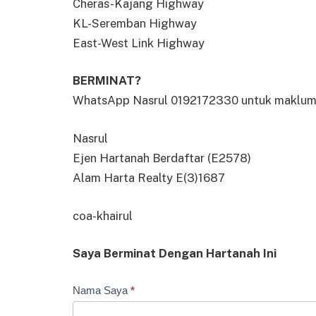
Cheras-Kajang Highway
KL-Seremban Highway
East-West Link Highway
BERMINAT?
WhatsApp Nasrul 0192172330 untuk maklumat
Nasrul
Ejen Hartanah Berdaftar (E2578)
Alam Harta Realty E(3)1687
coa-khairul
Saya Berminat Dengan Hartanah Ini
Borang
Nama Saya
*
Minat