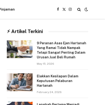
Pinjaman
Facebook
X
Instagram
(Twitter)
⚡︎ Artikel Terkini
9 Peranan Asas Ejen Hartanah
Yang Ramai Tidak Nampak
Tetapi Sangat Penting Dalam
Urusan Jual Beli Rumah
May 15, 2026
Elakkan Kesilapan Dalam
Keputusan Pelaburan
Hartanah
February 24, 2026
Langkah Pertama Menjadi