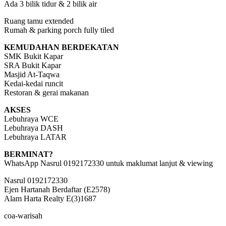
Ada 3 bilik tidur & 2 bilik air
Ruang tamu extended
Rumah & parking porch fully tiled
KEMUDAHAN BERDEKATAN
SMK Bukit Kapar
SRA Bukit Kapar
Masjid At-Taqwa
Kedai-kedai runcit
Restoran & gerai makanan
AKSES
Lebuhraya WCE
Lebuhraya DASH
Lebuhraya LATAR
BERMINAT?
WhatsApp Nasrul 0192172330 untuk maklumat lanjut & viewing
Nasrul 0192172330
Ejen Hartanah Berdaftar (E2578)
Alam Harta Realty E(3)1687
coa-warisah