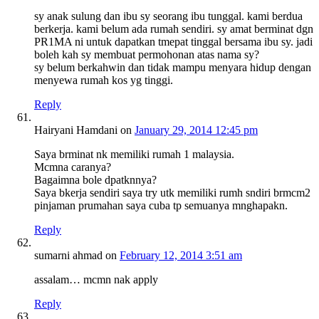
sy anak sulung dan ibu sy seorang ibu tunggal. kami berdua
berkerja. kami belum ada rumah sendiri. sy amat berminat dgn
PR1MA ni untuk dapatkan tmepat tinggal bersama ibu sy. jadi
boleh kah sy membuat permohonan atas nama sy?
sy belum berkahwin dan tidak mampu menyara hidup dengan
menyewa rumah kos yg tinggi.
Reply
Hairyani Hamdani
on
January 29, 2014 12:45 pm
Saya brminat nk memiliki rumah 1 malaysia.
Mcmna caranya?
Bagaimna bole dpatknnya?
Saya bkerja sendiri saya try utk memiliki rumh sndiri brmcm2
pinjaman prumahan saya cuba tp semuanya mnghapakn.
Reply
sumarni ahmad
on
February 12, 2014 3:51 am
assalam… mcmn nak apply
Reply