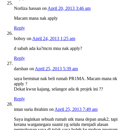
Norliza hassan
on
April 20, 2013 3:46 am
Macam mana nak apply
Reply
boboy
on
April 24, 2013 1:25 am
d sabah ada ka?mcm mna nak apply?
Reply
darshan
on
April 25, 2013 5:39 am
saya berminat nak beli rumah PR1MA. Macam mana nk
apply ?
Dekat kwsn kajang, selangor ada tk projek ini ??
Reply
intan suria ibrahim
on
April 25, 2013 7:49 am
Saya inginkan sebuah rumah utk masa depan anak2, tapi
kerana warganegara suami yg selalu menjadi alasan
permohonan saya di tolak.saya boleh ke mohon program