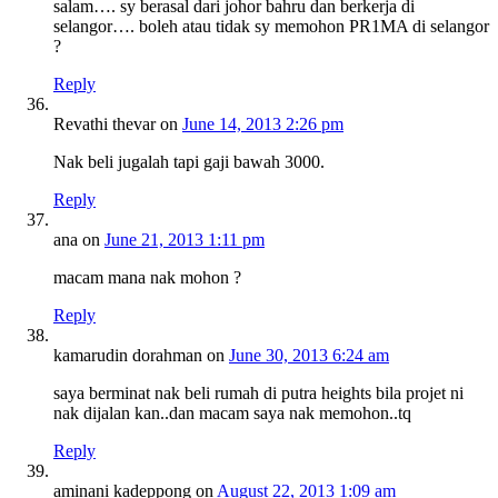
salam…. sy berasal dari johor bahru dan berkerja di
selangor…. boleh atau tidak sy memohon PR1MA di selangor
?
Reply
Revathi thevar
on
June 14, 2013 2:26 pm
Nak beli jugalah tapi gaji bawah 3000.
Reply
ana
on
June 21, 2013 1:11 pm
macam mana nak mohon ?
Reply
kamarudin dorahman
on
June 30, 2013 6:24 am
saya berminat nak beli rumah di putra heights bila projet ni
nak dijalan kan..dan macam saya nak memohon..tq
Reply
aminani kadeppong
on
August 22, 2013 1:09 am