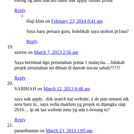
tolong bg tahu macam mane nak apply rumah prima
Reply
Haji kbm
on
February 23, 2014 8:41 am
Saya baru persara guru, bolehkah saya mohon pr1ma?
Reply
azreen
on
March 7, 2013 2:56 am
Saya berminat dgn perumahan prima 1 malaysia….bilakah
projek prrumahan ini dibuat di daerah tawau sabah?????
Reply
SABIHAH
on
March 12, 2013 6:48 am
saya nak apply.. dok search kat website, x de pun senarai utk
area baru ni.. saya sedia maklum yg projek ni dijangka siap
2016… tp nk tau website mna yg ada e-borang tu?
Reply
paranthaman
on
March 23, 2013 1:05 am