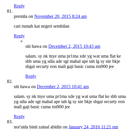
Reply
premila
on
November 20, 2015 8:24 am
cari rumah kat negeri sembilan
Reply
siti hawa
on
December 2, 2015 10:43 am
salam. sy nk tnye uma pr1ma xde yg wat uma flat ke
sbb uma yg sdia ade sgt mahal ape tah lg sy nie bkje
sbgai securty eon mall gaji basic cuma rm900 jee
Reply
siti hawa
on
December 2, 2015 10:41 am
salam. sy nk tnye uma pr1ma xde yg wat uma flat ke sbb uma
yg sdia ade sgt mahal ape tah lg sy nie bkje sbgai securty eon
mall gaji basic cuma rm900 jee
Reply
nor'aida binti zainal abidin
on
January 24, 2016 11:21 pm