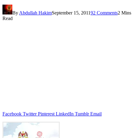
By
Abdullah Hakim
September 15, 2011
92 Comments
2 Mins
Read
Facebook
Twitter
Pinterest
LinkedIn
Tumblr
Email