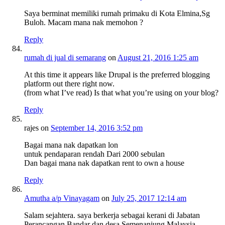
Saya berminat memiliki rumah primaku di Kota Elmina,Sg
Buloh. Macam mana nak memohon ?
Reply
rumah di jual di semarang
on
August 21, 2016 1:25 am
At this time it appears like Drupal is the preferred blogging
platform out there right now.
(from what I’ve read) Is that what you’re using on your blog?
Reply
rajes
on
September 14, 2016 3:52 pm
Bagai mana nak dapatkan lon
untuk pendaparan rendah Dari 2000 sebulan
Dan bagai mana nak dapatkan rent to own a house
Reply
Amutha a/p Vinayagam
on
July 25, 2017 12:14 am
Salam sejahtera. saya berkerja sebagai kerani di Jabatan
Perancangan Bandar dan desa Semenanjung Malaysia