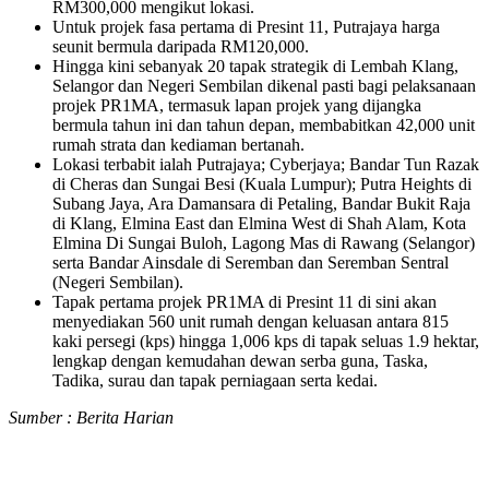
RM300,000 mengikut lokasi.
Untuk projek fasa pertama di Presint 11, Putrajaya harga
seunit bermula daripada RM120,000.
Hingga kini sebanyak 20 tapak strategik di Lembah Klang,
Selangor dan Negeri Sembilan dikenal pasti bagi pelaksanaan
projek PR1MA, termasuk lapan projek yang dijangka
bermula tahun ini dan tahun depan, membabitkan 42,000 unit
rumah strata dan kediaman bertanah.
Lokasi terbabit ialah Putrajaya; Cyberjaya; Bandar Tun Razak
di Cheras dan Sungai Besi (Kuala Lumpur); Putra Heights di
Subang Jaya, Ara Damansara di Petaling, Bandar Bukit Raja
di Klang, Elmina East dan Elmina West di Shah Alam, Kota
Elmina Di Sungai Buloh, Lagong Mas di Rawang (Selangor)
serta Bandar Ainsdale di Seremban dan Seremban Sentral
(Negeri Sembilan).
Tapak pertama projek PR1MA di Presint 11 di sini akan
menyediakan 560 unit rumah dengan keluasan antara 815
kaki persegi (kps) hingga 1,006 kps di tapak seluas 1.9 hektar,
lengkap dengan kemudahan dewan serba guna, Taska,
Tadika, surau dan tapak perniagaan serta kedai.
Sumber : Berita Harian