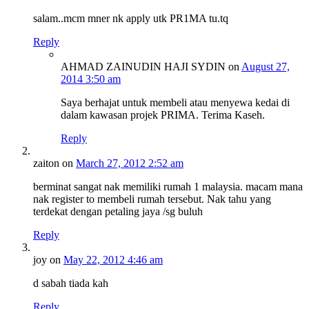
salam..mcm mner nk apply utk PR1MA tu.tq
Reply
AHMAD ZAINUDIN HAJI SYDIN
on
August 27,
2014 3:50 am
Saya berhajat untuk membeli atau menyewa kedai di
dalam kawasan projek PRIMA. Terima Kaseh.
Reply
zaiton
on
March 27, 2012 2:52 am
berminat sangat nak memiliki rumah 1 malaysia. macam mana
nak register to membeli rumah tersebut. Nak tahu yang
terdekat dengan petaling jaya /sg buluh
Reply
joy
on
May 22, 2012 4:46 am
d sabah tiada kah
Reply