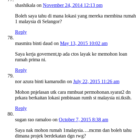
shashikala
on
November 24, 2014 12:13 pm
Boleh saya tahu di mana lokasi yang mereka membina rumah
1 malaysia di Selangor?
Reply
masmira binti daud
on
May 13, 2015 10:02 am
Saya kerja governent,tp ada ctos layak ke memohon loan
rumah prima ni.
Reply
nor azura binti kamarudin
on
July 22, 2015 11:26 am
Mohon pnjelasan utk cara mmbuat permohonan.syarat2 dn
prkara berkaitan lokasi pmbinaan rumh st malaysia ni.tksih.
Reply
sugan rao ramaloo
on
October 7, 2015 8:38 am
Saya nak mohon rumah 1malaysia….mcmn dan boleh tahu
dimana projek berdekatan dgn rwg?