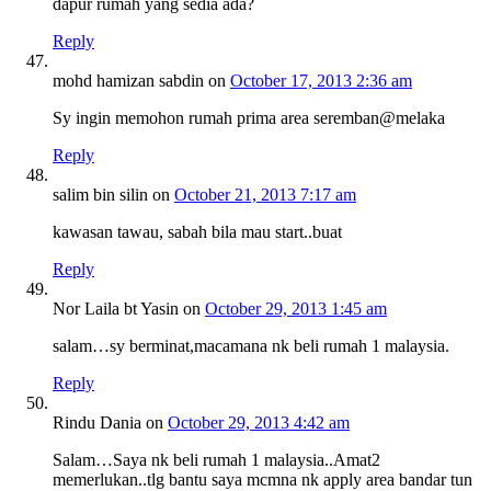
dapur rumah yang sedia ada?
Reply
mohd hamizan sabdin
on
October 17, 2013 2:36 am
Sy ingin memohon rumah prima area seremban@melaka
Reply
salim bin silin
on
October 21, 2013 7:17 am
kawasan tawau, sabah bila mau start..buat
Reply
Nor Laila bt Yasin
on
October 29, 2013 1:45 am
salam…sy berminat,macamana nk beli rumah 1 malaysia.
Reply
Rindu Dania
on
October 29, 2013 4:42 am
Salam…Saya nk beli rumah 1 malaysia..Amat2
memerlukan..tlg bantu saya mcmna nk apply area bandar tun