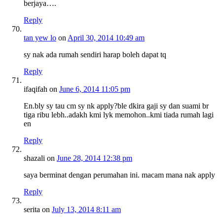
berjaya….
Reply
tan yew lo
on
April 30, 2014 10:49 am
sy nak ada rumah sendiri harap boleh dapat tq
Reply
ifaqifah
on
June 6, 2014 11:05 pm
En.bly sy tau cm sy nk apply?ble dkira gaji sy dan suami br
tiga ribu lebh..adakh kmi lyk memohon..kmi tiada rumah lagi
en
Reply
shazali
on
June 28, 2014 12:38 pm
saya berminat dengan perumahan ini. macam mana nak apply
Reply
serita
on
July 13, 2014 8:11 am