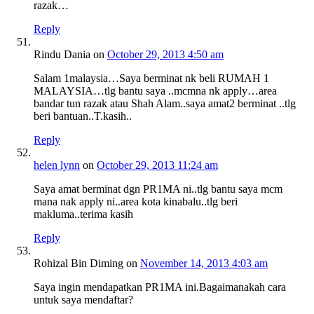
razak…
Reply
Rindu Dania
on
October 29, 2013 4:50 am
Salam 1malaysia…Saya berminat nk beli RUMAH 1
MALAYSIA…tlg bantu saya ..mcmna nk apply…area
bandar tun razak atau Shah Alam..saya amat2 berminat ..tlg
beri bantuan..T.kasih..
Reply
helen lynn
on
October 29, 2013 11:24 am
Saya amat berminat dgn PR1MA ni..tlg bantu saya mcm
mana nak apply ni..area kota kinabalu..tlg beri
makluma..terima kasih
Reply
Rohizal Bin Diming
on
November 14, 2013 4:03 am
Saya ingin mendapatkan PR1MA ini.Bagaimanakah cara
untuk saya mendaftar?