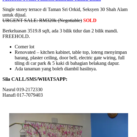
Single storey terrace di Taman Sri Orkid, Seksyen 30 Shah Alam
untuk dijual.
URGENT SALE: RM320k (Negotiable)
SOLD
Berkeluasan 3519.8 sqft, ada 3 bilik tidur dan 2 bilik mandi.
FREEHOLD.
Corner lot
Renovated – kitchen kabinet, table top, loteng menyimpan
barang, plaster ceiling, door bell, electric gate wiring, full
tiling di car park & 5 kaki di bahagian belakang dapur.
Ada tanaman yang boleh diambil hasilnya.
Sila CALL/SMS/WHATSAPP:
Nasrul 019-2172330
Hanafi 017-7079403