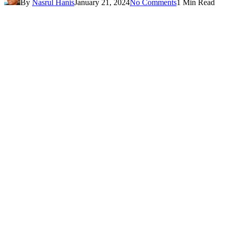
By
Nasrul Hanis
January 21, 2024
No Comments
1 Min Read