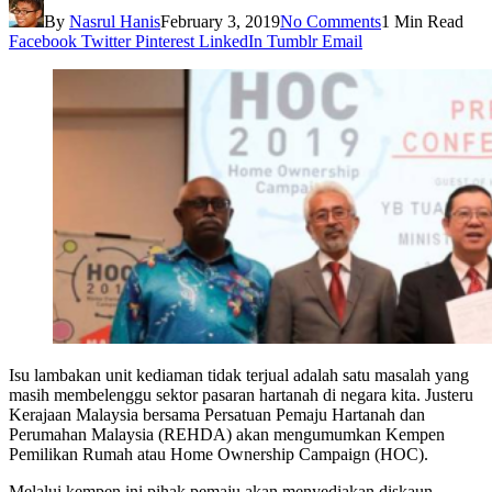
By
Nasrul Hanis
February 3, 2019
No Comments
1 Min Read
Facebook
Twitter
Pinterest
LinkedIn
Tumblr
Email
Isu lambakan unit kediaman tidak terjual adalah satu masalah yang
masih membelenggu sektor pasaran hartanah di negara kita. Justeru
Kerajaan Malaysia bersama Persatuan Pemaju Hartanah dan
Perumahan Malaysia (REHDA) akan mengumumkan Kempen
Pemilikan Rumah atau Home Ownership Campaign (HOC).
Melalui kempen ini pihak pemaju akan menyediakan diskaun