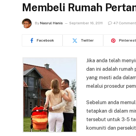
Membeli Rumah Perta
By
Nasrul Hanis
September 16, 2011
47 Comment
Facebook
Twitter
Pinterest
Jika anda telah meny
dan ini adalah rumah
yang mesti ada dala
melalui prosedur pem
Sebelum anda memula
tetapkan di dalam mi
tersebut untuk 3-5 t
komuniti dan perseki