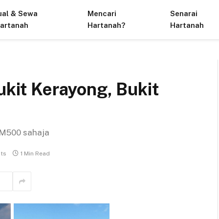
ual & Sewa
Mencari
Senarai
artanah
Hartanah?
Hartanah
ukit Kerayong, Bukit
RM500 sahaja
ts
1 Min Read