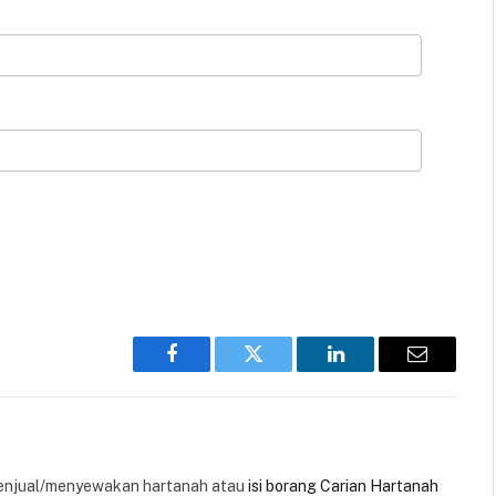
Facebook
Twitter
LinkedIn
Email
enjual/menyewakan hartanah atau
isi borang Carian Hartanah