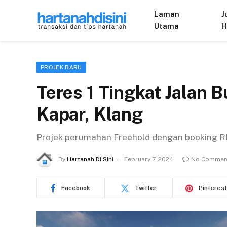
Laman
J
Utama
H
PROJEK BARU
Teres 1 Tingkat Jalan B
Kapar, Klang
Projek perumahan Freehold dengan booking 
By
Hartanah Di Sini
February 7, 2024
No Commen
Facebook
Twitter
Pinterest