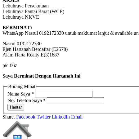
AKSES
Lebuhraya Persekutuan
Lebuhraya Pantai Barat (WCE)
Lebuhraya NKVE
BERMINAT?
WhatsApp Nasrul 0192172330 untuk maklumat lanjut & available un
Nasrul 0192172330
Ejen Hartanah Berdaftar (E2578)
Alam Harta Realty E(3)1687
pic-faiz
Saya Berminat Dengan Hartanah Ini
Borang Minat
Nama Saya
*
No. Telefon Saya
*
Hantar
Share.
Facebook
Twitter
LinkedIn
Email