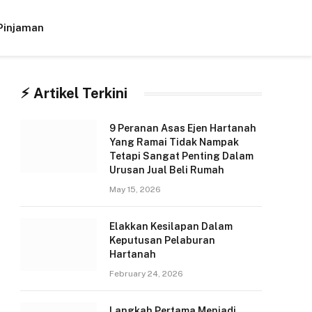
Pinjaman
Facebook
X
Instagram
(Twitter)
⚡︎ Artikel Terkini
9 Peranan Asas Ejen Hartanah
Yang Ramai Tidak Nampak
Tetapi Sangat Penting Dalam
Urusan Jual Beli Rumah
May 15, 2026
Elakkan Kesilapan Dalam
Keputusan Pelaburan
Hartanah
February 24, 2026
Langkah Pertama Menjadi