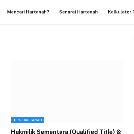
Mencari Hartanah?
Senarai Hartanah
Kalkulator 
TIPS HARTANAH
Hakmilik Sementara (Qualified Title) &