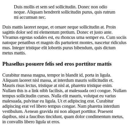
Duis mollis et sem sed sollicitudin. Donec non odio
neque. Aliquam hendrerit sollicitudin purus, quis rutrum
mi accumsan nec.
Duis mattis laoreet neque, et ornare neque sollicitudin at. Proin
sagittis dolor sed mi elementum pretium. Donec et justo ante.
Vivamus egestas sodales est, eu rhoncus urna semper eu. Cum sociis
natoque penatibus et magnis dis parturient montes, nascetur ridiculus
mus. Integer tristique elit lobortis purus bibendum, quis dictum
metus mattis.
Phasellus posuere felis sed eros porttitor mattis
Curabitur massa magna, tempor in blandit id, porta in ligula.
Aliquam laoreet nisl massa, at interdum mauris sollicitudin et.
Mauris risus lectus, tristique at nisl at, pharetra tristique enim.
Nullam this is a link nibh facilisis, at malesuada orci congue. Nullam
tempus sollicitudin cursus. Nulla elit mauris, volutpat eu varius
malesuada, pulvinar eu ligula. Ut et adipiscing erat. Curabitur
adipiscing erat vel libero tempus congue. Nam pharetra interdum
vestibulum. Aenean gravida mi non aliquet porttitor. Praesent
dapibus, nisi a faucibus tincidunt, quam dolor condimentum metus,
in convallis libero ligula ut eros.